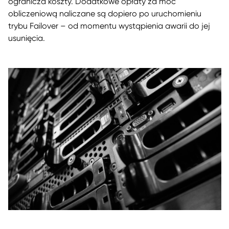
ogranicza koszty. Dodatkowe opłaty za moc
obliczeniową naliczane są dopiero po uruchomieniu
trybu Failover – od momentu wystąpienia awarii do jej
usunięcia.